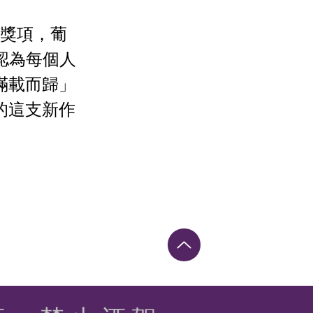
”獎項，葡
至認為每個人
滿載而歸」
的這支新作