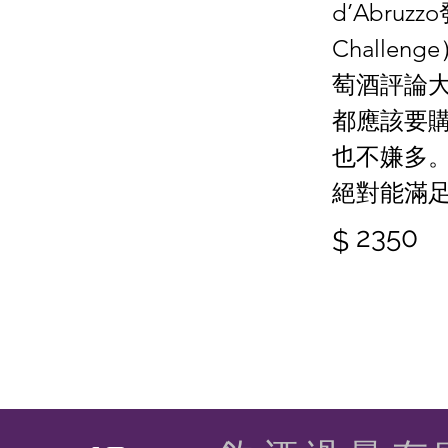
d’Abruzz
Chall
萄酒評論大師
都應該要
也不嫌多
絕對能滿
2350
$