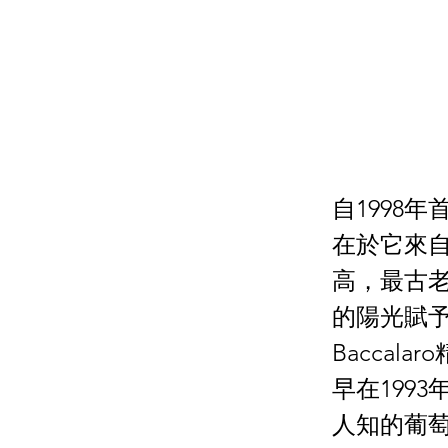
自1998年
在於它來自
高，最古
的陽光賦予
Bacca
早在1993
人知的葡萄品