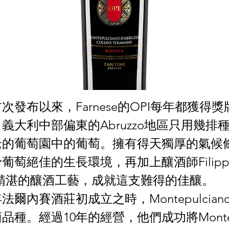
首次發布以來，Farnese的OPI每年都獲得獎牌..
義大利中部偏東的Abruzzo地區只用幾排
老的葡萄園中的葡萄。擁有得天獨厚的氣候
葡萄絕佳的生長環境，再加上釀酒師Filipp
laro精湛的釀酒工藝，成就這支難得的佳釀。
年法爾內賽酒莊初成立之時，Montepulcia
種。經過10年的經營，他們成功將Montepu