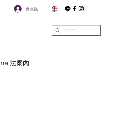
會員區
amane 法爾內