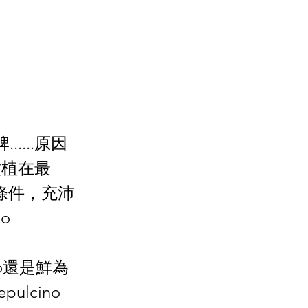
....原因
種植在最
條件，充沛
o
no還是鮮為
lcino