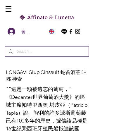
會員區
LONGAVI Glup Cinsault 蛇首酒莊 咕
嘟 神索
"“這是一顆被遺忘的葡萄，”
《Decanter世界葡萄酒大獎》的區
域主席帕特里西奧·塔皮亞（Patricio
Tapia）說。智利的許多派斯葡萄藤
已有100多年的歷史，據信該品種是
16世紀乘西班牙殖民船抵達該國