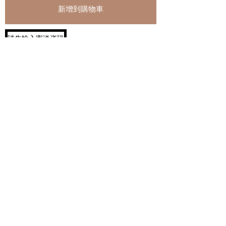
新增到購物車
請先輸入寄送資訊
飲酒過量有害健康，​未成
年請勿飲酒、禁止酒駕