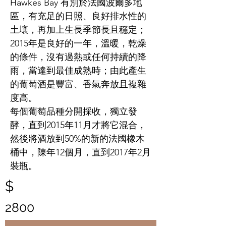
Hawkes Bay 有別於法國波爾多地
區，有充足的日照、良好排水性的
土壤，再加上生長季節長且穩定；
2015年是良好的一年，溫暖，乾燥
的條件，沒有過熱或任何持續的降
雨，當達到最佳成熟時；由此產生
的葡萄酒是豐富、香氣奔放且複雜
度高。
每個葡萄品種分開採收，獨立發
酵，直到2015年11月才將它混合，
然後將酒放到50%的新的法國橡木
桶中，陳年12個月，直到2017年2月
裝瓶。
$
2800