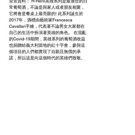
背景資料： H-Hero英雄系列是最適合的日
常葡萄酒，不論是與家人或者朋友相聚，
它將會是餐桌上最亮眼的! 此系列誕生於
2017年，酒標由藝術家Francesca
Cavallari手繪，代表著不論男女大家都在
自己的生活中扮演著英雄的角色。 在混亂
的Covid-19期間，英雄系列的葡萄酒收益
也捐贈給義大利當地的紅十字會，參與這
個項目的人們都實現了自願且無償的承
諾，所以這是向這個時代的英雄們致敬。
品酒評註： 撲鼻而來的清爽果香與豐富的
白花香氣，帶有青蘋果、黃檸檬、桃李等
水果風味，入口後的酸度使人為之一亮，
非常適合搭配清爽的沙拉與蔬食料理。
進一步與我們聯繫