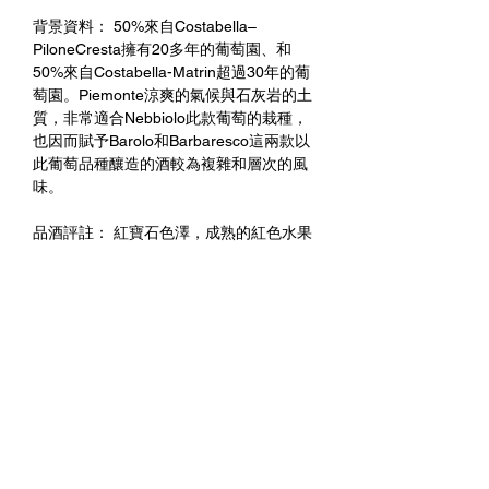
背景資料： 50%來自Costabella–
PiloneCresta擁有20多年的葡萄園、和
50%來自Costabella-Matrin超過30年的葡
萄園。Piemonte涼爽的氣候與石灰岩的土
質，非常適合Nebbiolo此款葡萄的栽種，
也因而賦予Barolo和Barbaresco這兩款以
此葡萄品種釀造的酒較為複雜和層次的風
味。
品酒評註： 紅寶石色澤，成熟的紅色水果
氣息，帶有蜜餞、李子、黑巧克力等的濃
郁香氣，口感飽滿且迷人，整體細緻且優
雅。此年份僅生產約1600瓶。
未成年請勿飲酒 禁止酒駕
進一步與我們聯繫