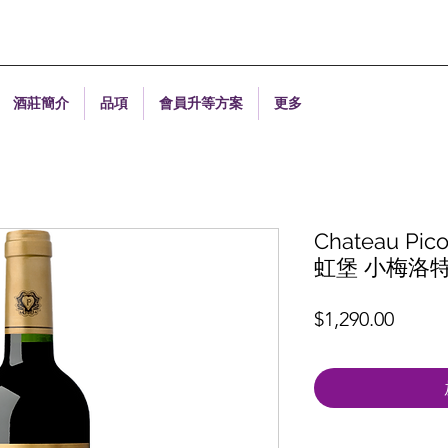
酒莊簡介
品項
會員升等方案
更多
Chateau Pico
虹堡 小梅洛
價
$1,290.00
格