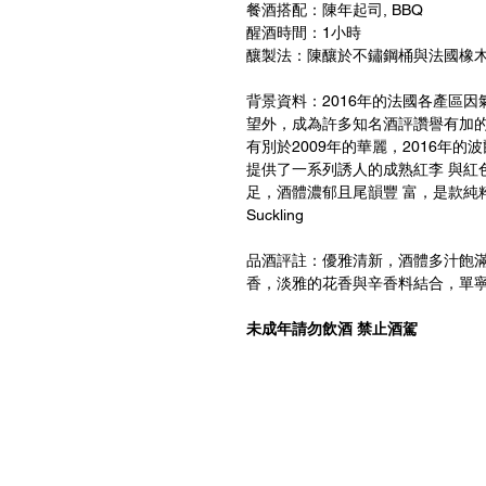
餐酒搭配：陳年起司, BBQ
醒酒時間：1小時
釀製法：陳釀於不鏽鋼桶與法國橡
背景資料：2016年的法國各產區
望外，成為許多知名酒評讚譽有加的 一
有別於2009年的華麗，2016年
提供了一系列誘人的成熟紅李 與紅
足，酒體濃郁且尾韻豐 富，是款純粹的
Suckling
品酒評註：優雅清新，酒體多汁飽
香，淡雅的花香與辛香料結合，單寧
未成年請勿飲酒 禁止酒駕