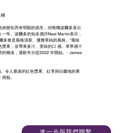
木桶
因氣候變化而有明顯的損失，但唯獨波爾多喜出
年。波爾多的知名酒評Neal Martin表示，
的波爾多會是風格清新、優雅單純的風格。“風味
色漿果，並帶來多汁、美味的口 感。單寧感十
梅洛，適飲年分從2022 年開始。- James
滿。令人垂涎的紅色漿果、紅李與白蘭地的果
 滑順。
進一步與我們聯繫