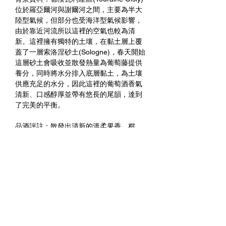
位於羅亞爾河與謝爾河之間，主要為半大
陸型氣候，但部分也受海洋型氣候影響，
由於靠近河流所以這裡的空氣也較為清
新。這裡擁有獨特的土壤，在黏土層上覆
蓋了一層索洛涅砂土(Sologne)，春天開始
這層砂土會吸收並散發熱量為葡萄藤提供
養分，同時將水分排入底層黏土，為土壤
供應充足的水分，因此這裡的葡萄酒香氣
清新、口感醇厚並帶有悠長的尾韻，達到
了完美的平衡。
品酒評註：散發出清新的溫柔果香，柑
橘、葡萄柚、荔枝等新鮮水果堆疊而成的
風味。適合搭配生蠔、生菜沙拉、新鮮羊
乳酪，完美的開胃酒選擇。
未成年請勿飲酒 禁止酒駕