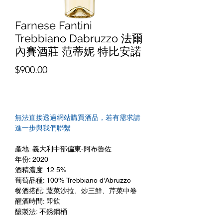
Farnese Fantini
Trebbiano Dabruzzo 法爾
內賽酒莊 范蒂妮 特比安諾
價
$900.00
格
無法直接透過網站購買酒品，若有需求請
進一步與我們聯繫
產地: 義大利中部偏東-阿布魯佐
年份: 2020
酒精濃度: 12.5%
葡萄品種: 100% Trebbiano d'Abruzzo
餐酒搭配: 蔬菜沙拉、炒三鮮、芹菜中卷
醒酒時間: 即飲
釀製法: 不銹鋼桶