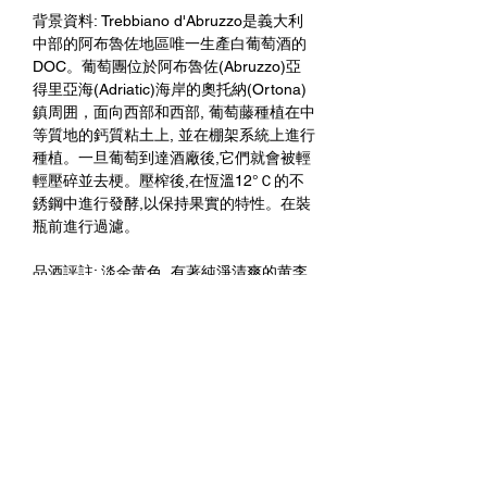
背景資料: Trebbiano d'Abruzzo是義大利
中部的阿布魯佐地區唯一生產白葡萄酒的
DOC。葡萄團位於阿布魯佐(Abruzzo)亞
得里亞海(Adriatic)海岸的奧托納(Ortona)
鎮周囲，面向西部和西部, 葡萄藤種植在中
等質地的鈣質粘土上, 並在棚架系統上進行
種植。一旦葡萄到達酒廠後,它們就會被輕
輕壓碎並去梗。壓榨後,在恆溫12°Ｃ的不
銹鋼中進行發酵,以保持果實的特性。在裝
瓶前進行過濾。
品酒評註: 淡金黄色, 有著純淨清爽的黄李
以及白色花朵香氣。在口中相當平衡且充
滿活力, 香甜的水蜜桃滋味以柑橘類水果的
香氣做為完美的結尾。
未成年請勿飲酒 禁止酒駕