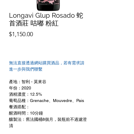
Longavi Glup Rosado 蛇
首酒莊 咕嘟 粉紅
價
$1,150.00
格
無法直接透過網站購買酒品，若有需求請
進一步與我們聯繫
產地：智利 - 莫來谷
年份：2020
酒精濃度：12.5%
葡萄品種：Grenache、Mouvedre、Pais
餐酒搭配：
醒酒時間：10分鐘
釀製法：舊法國桶8個月，裝瓶前不過濾澄
清