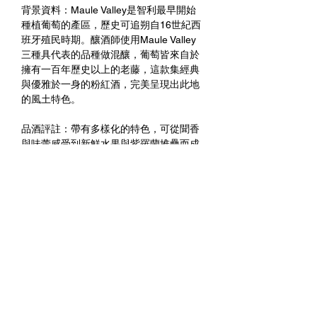
背景資料：Maule Valley是智利最早開始
種植葡萄的產區，歷史可追朔自16世紀西
班牙殖民時期。釀酒師使用Maule Valley
三種具代表的品種做混釀，葡萄皆來自於
擁有一百年歷史以上的老藤，這款集經典
與優雅於一身的粉紅酒，完美呈現出此地
的風土特色。
品酒評註：帶有多樣化的特色，可從聞香
與味蕾感受到新鮮水果與紫羅蘭堆疊而成
的美味，明顯的酸度撐起了整個架構，尾
韻悠長。
未成年請勿飲酒 禁止酒駕
進一步與我們聯繫