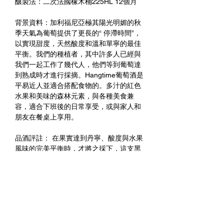
釀製法：二次法國橡木桶225HL 12個月
背景資料：加利福尼亞極其陽光明媚的秋
季天氣為葡萄提供了更長的“ 停滯時間”，
以實現甜度，天然酸度和溫和單寧的最佳
平衡。我們的種植者，其中許多人已經與
我們一起工作了幾代人，他們等到葡萄達
到熟成時才進行採摘。Hangtime葡萄酒是
平易近人並適合搭配食物的。多汁的紅色
水果和美味的森林元素，與各種美食兼
容，適合下班後的日常享受，或與家人和
朋友在餐桌上享用。
品酒評註： 在果實達到丹寧、酸度與水果
風味的完美平衡時，才將之採下，這支黑
皮諾綻放著迷人的風采。散發著櫻桃與花
香，在口中有充沛的蔓越莓乾、黑櫻桃，
辛香料與絲綢般的丹寧，尾韻優雅綿長，
純淨愉悅的滋味適合搭配亞洲料理。
未成年請勿飲酒 禁止酒駕