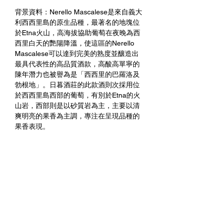
背景資料：Nerello Mascalese是來自義大
利西西里島的原生品種，最著名的地塊位
於Etna火山，高海拔協助葡萄在夜晚為西
西里白天的艷陽降溫，使這區的Nerello
Mascalese可以達到完美的熟度並釀造出
最具代表性的高品質酒款，高酸高單寧的
陳年潛力也被譽為是「西西里的巴羅洛及
勃根地」。日暮酒莊的此款酒則次採用位
於西西里島西部的葡萄，有別於Etna的火
山岩，西部則是以砂質岩為主，主要以清
爽明亮的果香為主調，專注在呈現品種的
果香表現。
品酒評註：寶石紅酒色，散發著濃鬱的辛
香並融合了莓果的芬芳，賦予了這款柔和
且優雅的葡萄酒滿滿的生命力。是烤肉、
義大利麵和起司的完美搭配。
未成年請勿飲酒 禁止酒駕