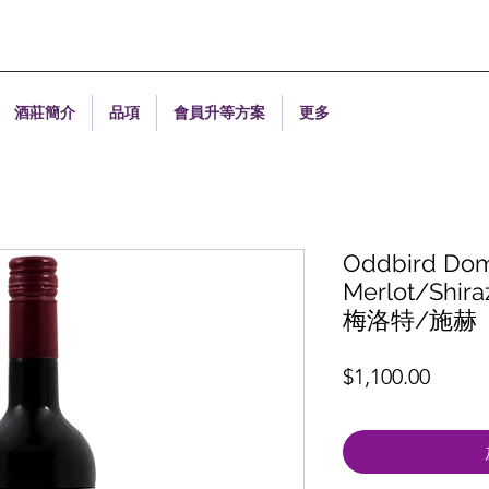
酒莊簡介
品項
會員升等方案
更多
Oddbird Dom
Merlot/Shi
梅洛特/施赫
價
$1,100.00
格