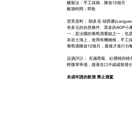
釀製法：手工採摘，陳放12個月
醒酒時間：即飲
背景資料： 朗多克-胡西庸(Langued
有多元的自然條件、眾多的AOP小
一，是法國的葡萄酒重鎮之一，也
灰岩土壤上，使用有機種植，手工
葡萄酒陳放12個月，最後才進行分
品酒評註： 充滿黑莓、紅櫻桃與桃
輕微單寧感，接著在口中緩緩散發
未成年請勿飲酒 禁止酒駕