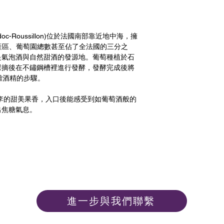
oc-Roussillon)位於法國南部靠近地中海，擁
產區、葡萄園總數甚至佔了全法國的三分之
是氣泡酒與自然甜酒的發源地。葡萄種植於石
採摘後在不鏽鋼槽裡進行發酵，發酵完成後將
離酒精的步驟。
李的甜美果香，入口後能感受到如葡萄酒般的
出焦糖氣息。
進一步與我們聯繫