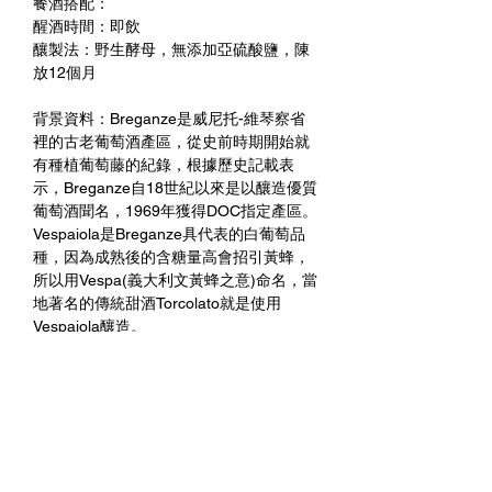
餐酒搭配：
醒酒時間：即飲
釀製法：野生酵母，無添加亞硫酸鹽，陳
放12個月
背景資料：Breganze是威尼托-維琴察省
裡的古老葡萄酒產區，從史前時期開始就
有種植葡萄藤的紀錄，根據歷史記載表
示，Breganze自18世紀以來是以釀造優質
葡萄酒聞名，1969年獲得DOC指定產區。
Vespaiola是Breganze具代表的白葡萄品
種，因為成熟後的含糖量高會招引黃蜂，
所以用Vespa(義大利文黃蜂之意)命名，當
地著名的傳統甜酒Torcolato就是使用
Vespaiola釀造。
品酒評註：檸檬皮、梨子與核果的芳香，
蜂蜜的清甜感，入口清爽帶迷人的礦石尾
韻，酸度宜人。
未成年請勿飲酒 禁止酒駕