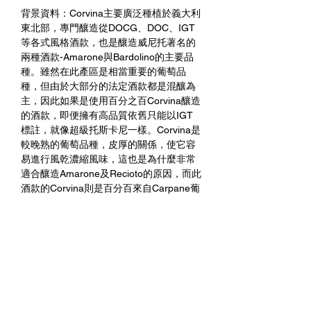
背景資料：Corvina主要廣泛種植於義大利
東北部，專門釀造從DOCG、DOC、IGT
等各式風格酒款，也是釀造威尼托著名的
兩種酒款-Amarone與Bardolino的主要品
種。雖然在此產區是相當重要的葡萄品
種，但由於大部分的法定酒款都是混釀為
主，因此如果是使用百分之百Corvina釀造
的酒款，即便擁有高品質依舊只能以IGT
標註，就像超級托斯卡尼一樣。Corvina是
較晚熟的葡萄品種，皮厚的關係，使它容
易進行風乾濃縮風味，這也是為什麼非常
適合釀造Amarone及Recioto的原因，而此
酒款的Corvina則是百分百來自Carpane葡
萄園。
品酒評註：迷人的花朵與漿果香氣，並帶
有討喜的草本氣息，入口後的香料風味更
是為酒款添加豐富度，酸度宜人，適合搭
配紅肉料理以及陳年起司。