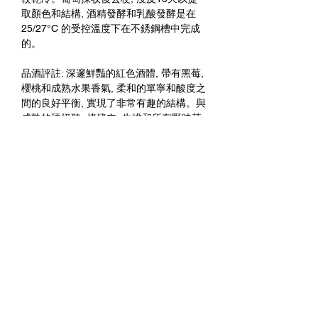
取顏色和結構, 酒精發酵和乳酸發酵是在
25/27°C 的受控溫度下在不銹鋼槽中完成
的。
品酒評註: 深邃鮮豔的紅色酒體, 帶有黑莓,
櫻桃和成熟水果香氣, 柔和的單寧和酸度之
間的良好平衡, 實現了非常有趣的結構。與
成熟的硬奶酪, 烤豬肉, 牛排和所有野味菜
餚是絕佳的搭配。
未成年請勿飲酒 禁止酒駕
進一步與我們聯繫