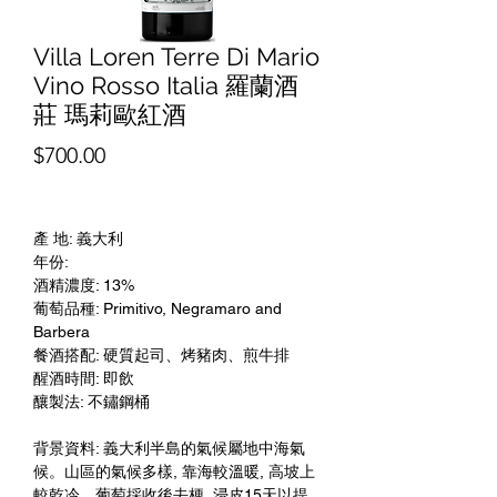
Villa Loren Terre Di Mario
Vino Rosso Italia 羅蘭酒
莊 瑪莉歐紅酒
價
$700.00
格
產 地: 義大利
年份:
酒精濃度: 13%
葡萄品種: Primitivo, Negramaro and
Barbera
餐酒搭配: 硬質起司、烤豬肉、煎牛排
醒酒時間: 即飲
釀製法: 不鏽鋼桶
背景資料: 義大利半島的氣候屬地中海氣
候。山區的氣候多樣, 靠海較溫暖, 高坡上
較乾冷。葡萄採收後去梗, 浸皮15天以提