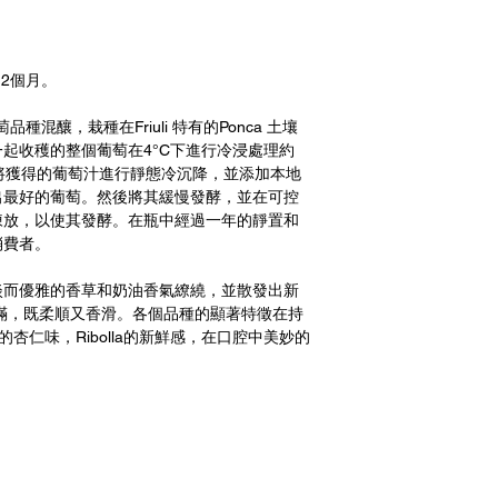
2個月。
品種混釀，栽種在Friuli 特有的Ponca 土壤
起收穫的整個葡萄在4°C下進行冷浸處理約
將獲得的葡萄汁進行靜態冷沉降，並添加本地
出最好的葡萄。然後將其緩慢發酵，並在可控
陳放，以使其發酵。在瓶中經過一年的靜置和
消費者。
淡而優雅的香草和奶油香氣繚繞，並散發出新
滿，既柔順又香滑。各個品種的顯著特徵在持
o的杏仁味，Ribolla的新鮮感，在口腔中美妙的