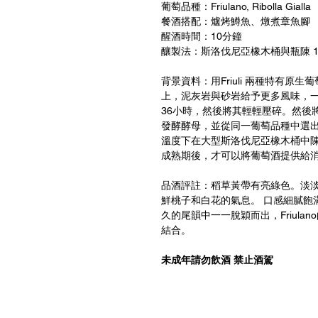
葡萄品種：Friulano, Ribolla Gialla
餐酒搭配：爐烤鱒魚、燉煮章魚腳
醒酒時間：10分鐘
釀製法：斯洛伐尼亞橡木桶與瓶陳 1
背景資料：用Friuli 兩種特有原生葡萄
上，泥灰岩與砂岩給予更多風味，一
36小時，然後將其輕輕壓碎。然後
發酵酵母，並從同一葡萄品種中選
溫度下在大型斯洛伐尼亞橡木桶中
成熟期後，才可以將葡萄酒提供給
品酒評註：稻草黃帶有亮綠色。淡
鮮桃子和白花的氣息。 口感細膩飽
久的尾韻中一一脫穎而出，Friulan
結合。
未成年請勿飲酒 禁止酒駕