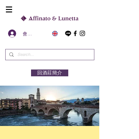
會員區
回酒莊簡介