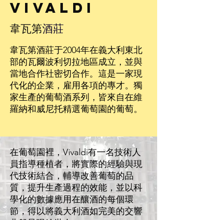
Vivaldi
韋瓦第
酒莊
韋瓦第酒莊于2004年在義大利東北
部的瓦爾波利切拉地區成立，並與
當地合作社密切合作。這是一家現
代化的企業，雇用各項的專才。獨
家生產的葡萄酒系列，皆來自在維
羅納和威尼托精選葡萄園的葡萄。
在葡萄園裡，Vivaldi有一名技術人
員指導種植者，將實際的經驗與現
代技術結合，輔導改善葡萄的品
質，提升生產過程的效能，並以科
學化的數據應用在釀酒的每個環
節，得以將義大利酒如完美的交響