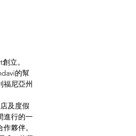
tt創立。
ndavi的幫
利福尼亞州
悅酒店及度假
間進行的一
合作夥伴。