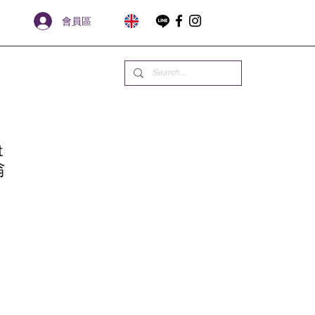
會員區
t
翁