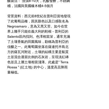
釀製法： 浸漬8-10天，乳酸發酵，不銹鋼
桶，法國與美國橡木桶4-5個月
背景資料：西元前8世紀在普利亞當地發現
了此葡萄品種，因其顏色以及口感取名為
Negroamaro，意為又黑又苦。如今在世
界上幾乎只能在義大利的鞋根 - 普利亞的
Salento區內找到。色澤相當深，通常充滿
了土壤香氣的田園風味，勘稱為普利亞的
佳釀之一。此葡萄園坐落在薩連托半島北
方的薩瓦河附近，土壤的結構主要是黏質
土並混合適當比例的石灰岩，呈現淡紅磚
色並且上層土壤相當淺薄。此處是” Terra
Rossa ” (紅土地) 的中心，溫度高且降雨
量極低。
品酒評註： 紫紅色有著紫羅蘭以及黑色光
影。巧克力與黑醋栗的香氣濃郁又持久，
野莓與百里香的氣息點綴其中。酒體紮
實、柔軟且平衡，後味苦盡甘來，相當討
喜。