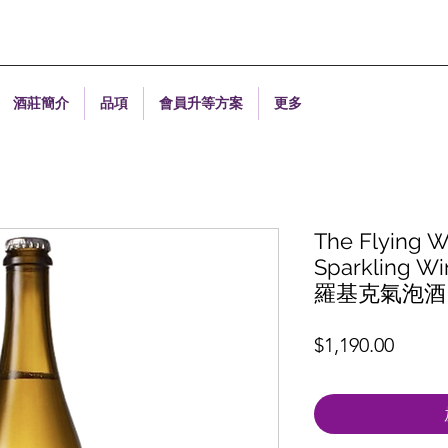
酒莊簡介
品項
會員升等方案
更多
The Flying 
Sparkling
羅基克氣泡酒
價
$1,190.00
格