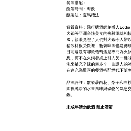
餐酒搭配：
醒酒時間：即飲
釀製法：夏馬槽法
背景資料：飛行釀酒師創辦人Eddie 
火鍋等亞洲辛辣美食的複雜風味相
國，親眼見證了人們對火鍋令人難
精飲料很受歡迎，瓶裝啤酒也是傳
目前還沒有哪款葡萄酒是專門為火
想，何不在火鍋餐桌上引入另一種
泡來補充辛辣的舞步？一曲誘人的
在這充滿驚喜的餐酒搭配世代下誕
品酒評註：散發著白花、梨子和白
園裡純淨的水果風味與礦物的氣息
鍋。
未成年請勿飲酒 禁止酒駕