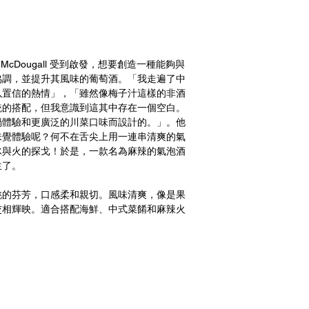
McDougall 受到啟發，想要創造一種能夠與
協調，並提升其風味的葡萄酒。「我走遍了中
以置信的熱情」，「雖然像梅子汁這樣的非酒
統的搭配，但我意識到這其中存在一個空白。
鍋體驗和更廣泛的川菜口味而設計的。」。他
味覺體驗呢？何不在舌尖上用一連串清爽的氣
冰與火的探戈！於是，一款名為麻辣的氣泡酒
生了。
桃的芬芳，口感柔和親切。風味清爽，像是果
交相輝映。適合搭配海鮮、中式菜餚和麻辣火