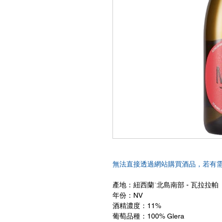
無法直接透過網站購買酒品，若有
產地：紐西蘭˙北島南部 - 瓦拉拉帕
年份：NV
酒精濃度：11%
葡萄品種：100% Glera