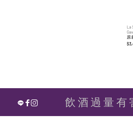
Farnese 法爾內賽
Gladstone Vineyard 格萊
斯頓
Hazel 花蜂
La 
Ga
La Colombine 科隆賓
原
La Gerla 拉傑拉
價
$3,
La Scolca 眺望
Lea 萊亞
Longavi 蛇首
Marchesi Di Barolo 瑪凱西
Michael Mondavi 麥克爾蒙
戴維家族
NXXde
Oddbird 非鳥
飲酒過量有
Pirovano 皮羅瓦諾
Ress Family 雷斯家族
Revana 雷瓦娜家族
Rippon 雷鵬
Sacred Hill 聖山