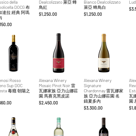
ssico della
Dealcolizzato 萊亞 蜂
Bianco Dealcolizzato
Lu
policella DOCG 布
鳥紅
萊亞 蜂鳥白
價
$3,
加達拉 經典 阿瑪
價格
價格
$1,250.00
$1,250.00
內
格
150.00
enosi Rosso
Alexana Winery
Alexana Winery
Ale
eno Sup DOC
Mosaic Pinot Noir 雷
Signature
Rev
lesta 毒癮 朝陽之
瓦娜家族 亞力山娜莊
Chardonnay 雷瓦娜家
Est
園 馬賽克黑皮諾
族 亞力山娜莊園 名
瓦
鑄夏多內
園
格
價格
660.00
$2,450.00
價格
價
$3,300.00
$1,