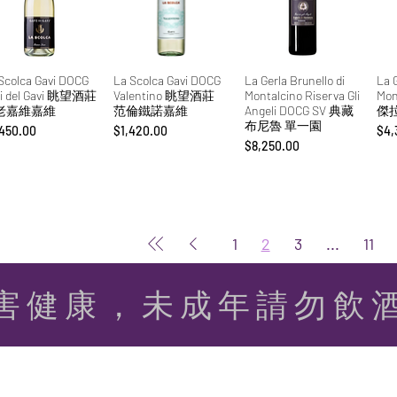
Scolca Gavi DOCG
La Scolca Gavi DOCG
La Gerla Brunello di
La G
vi del Gavi 眺望酒莊
Valentino 眺望酒莊
Montalcino Riserva Gli
Mon
老嘉維嘉維
范倫鐵諾嘉維
Angeli DOCG SV 典藏
傑
布尼魯 單一園
格
價格
價
450.00
$1,420.00
$4,
價格
$8,250.00
1
2
3
...
11
害健康，​未成年請勿飲