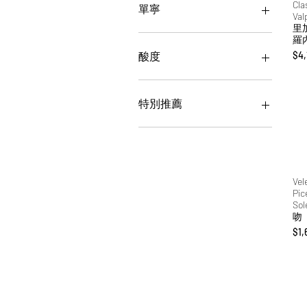
Cla
紐西蘭
Cantina Pizzolato 皮佐拉圖
果香
單寧
Val
Cantine Leonardo Da Vinci
木質
里
達文西
草本
單寧高
羅
Cantine Settesoli 太陽谷
單寧中
價
$4,
酸度
Cascina Bruni 布魯尼
單寧低
Castelli Del Duca 杜卡堡
酸度高
Castello Di Luzzano 露扎
酸度中
特別推薦
諾
酸度低
Champagne Lombardi 倫巴
日常必備好酒
迪香檳
Charles Roux 紅磨坊查爾
斯
Vel
Pic
Chateau de la Gardine 嘉
So
丁堡
吻
Chateau Picoron 匹克虹堡
價
$1,
Chiara Boschis 姬婭拉
Cueva Del Viento 峻石
Domaine Delobel 德拉貝爾
Dr. Zenzen 禪博士
Eddie McDougall 艾迪