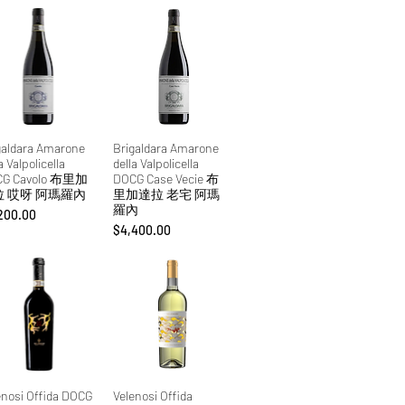
galdara Amarone
Brigaldara Amarone
a Valpolicella
della Valpolicella
CG Cavolo 布里加
DOCG Case Vecie 布
拉 哎呀 阿瑪羅內
里加達拉 老宅 阿瑪
羅內
格
200.00
價格
$4,400.00
enosi Offida DOCG
Velenosi Offida