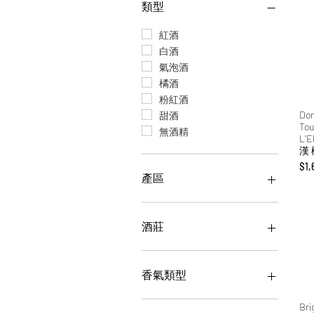
類型
紅酒
白酒
氣泡酒
橘酒
粉紅酒
Dom
甜酒
Tou
無酒精
L'
漢
價
$1,
產區
義大利
德國
酒莊
西班牙
法國
Alcesti 阿爾切斯蒂
美國
Brigaldara 布里加達拉
香氣類型
智利
Cantina Di Monteforte 蒙泰
福爾
澳洲
花香
Bri