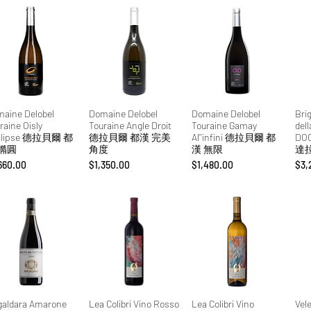
aine Delobel
Domaine Delobel
Domaine Delobel
Bri
raine Oisly
Touraine Angle Droit
Touraine Gamay
dell
Ellipse 德拉貝爾 都
德拉貝爾 都漢 完美
Al''infini 德拉貝爾 都
DO
 橢圓
角度
漢 無限
達
格
價格
價格
價
660.00
$1,350.00
$1,480.00
$3,
galdara Amarone
Lea Colibri Vino Rosso
Lea Colibri Vino
Vel