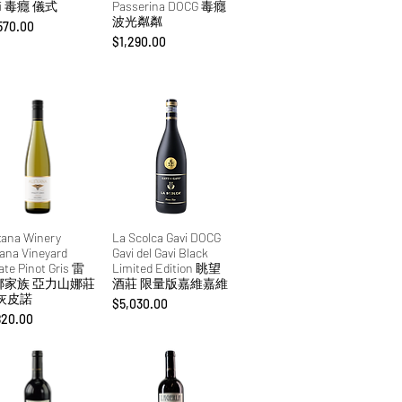
di 毒癮 儀式
Passerina DOCG 毒癮
波光粼粼
格
570.00
價格
$1,290.00
xana Winery
La Scolca Gavi DOCG
ana Vineyard
Gavi del Gavi Black
ate Pinot Gris 雷
Limited Edition 眺望
娜家族 亞力山娜莊
酒莊 限量版嘉維嘉維
 灰皮諾
價格
$5,030.00
格
820.00